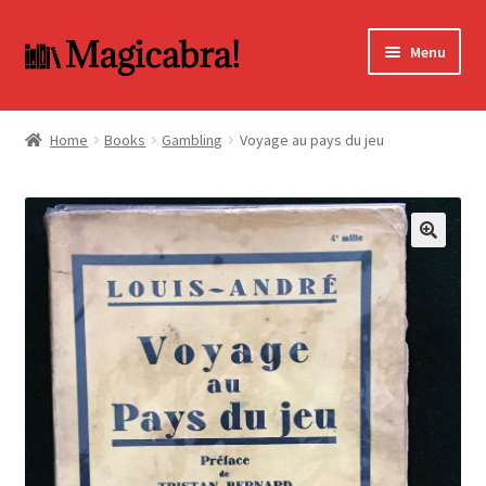
Skip
Skip
Menu
to
to
navigation
content
Expand
BOOKS
child
Home
Books
Gambling
Voyage au pays du jeu
menu
DVD
MY ACCOUNT
🔍
FAQ