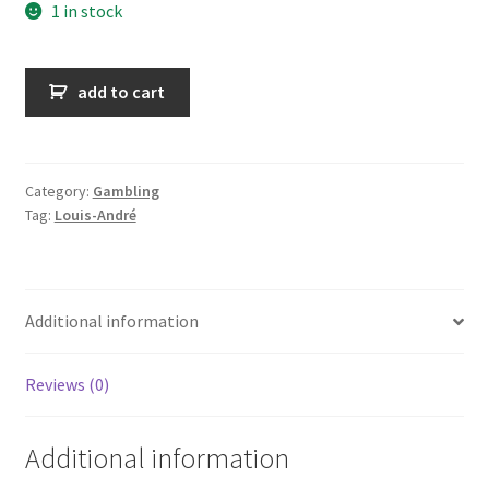
1 in stock
Voyage
add to cart
au
pays
du
jeu
Category:
Gambling
Tag:
Louis-André
quantity
Additional information
Reviews (0)
Additional information