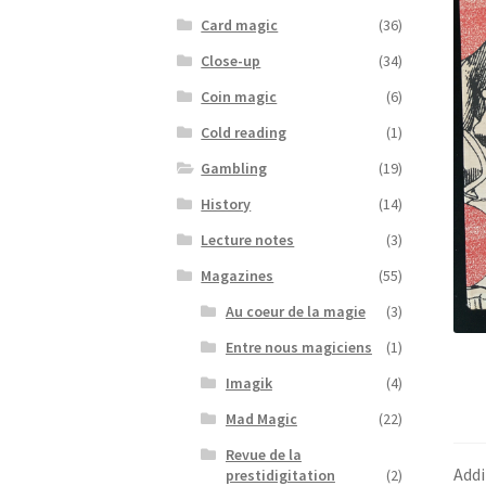
Card magic
(36)
Close-up
(34)
Coin magic
(6)
Cold reading
(1)
Gambling
(19)
History
(14)
Lecture notes
(3)
Magazines
(55)
Au coeur de la magie
(3)
Entre nous magiciens
(1)
Imagik
(4)
Mad Magic
(22)
Revue de la
Addi
prestidigitation
(2)