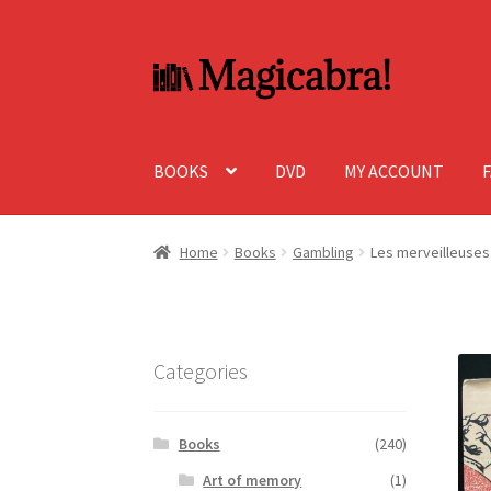
Skip
Skip
to
to
navigation
content
BOOKS
DVD
MY ACCOUNT
Home
Books
Gambling
Les merveilleuses 
Categories
Books
(240)
Art of memory
(1)