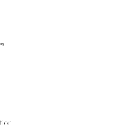
k
ng
tion