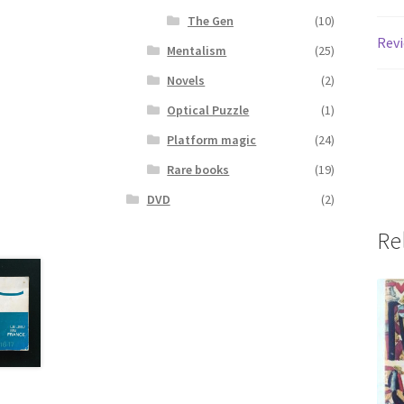
The Gen
(10)
Revi
Mentalism
(25)
Novels
(2)
Optical Puzzle
(1)
Platform magic
(24)
Rare books
(19)
DVD
(2)
Re