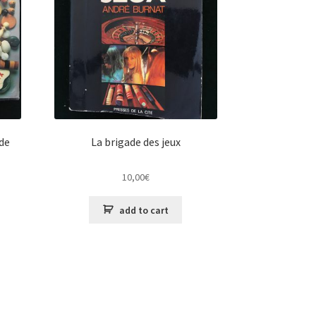
de
La brigade des jeux
10,00
€
add to cart