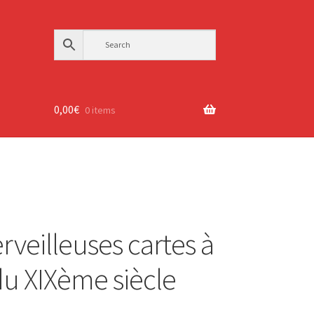
0,00
€
0 items
rveilleuses cartes à
du XIXème siècle