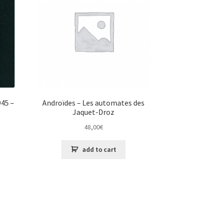
945 –
Androïdes – Les automates des
Jaquet-Droz
48,00
€
add to cart