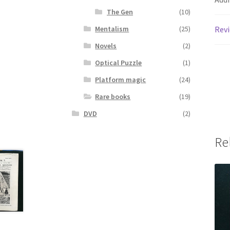
The Gen
(10)
Mentalism
(25)
Revi
Novels
(2)
Optical Puzzle
(1)
Platform magic
(24)
Rare books
(19)
DVD
(2)
Re