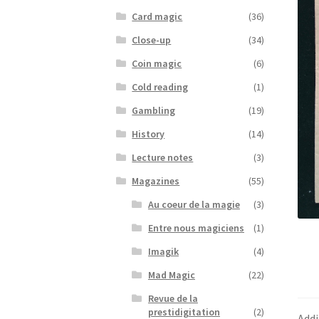
Card magic
(36)
Close-up
(34)
Coin magic
(6)
Cold reading
(1)
Gambling
(19)
History
(14)
Lecture notes
(3)
Magazines
(55)
Au coeur de la magie
(3)
Entre nous magiciens
(1)
Imagik
(4)
Mad Magic
(22)
Revue de la
prestidigitation
(2)
Addi