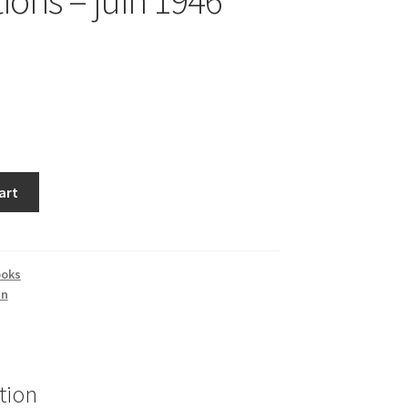
art
ooks
in
tion