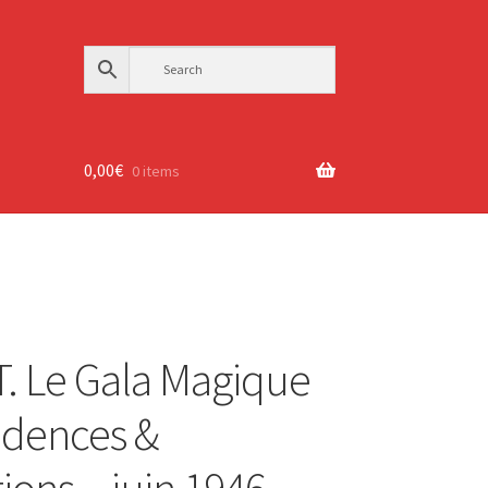
0,00
€
0 items
T. Le Gala Magique
idences &
ions – juin 1946