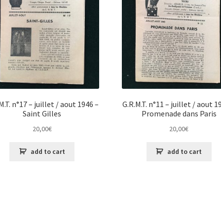
M.T. n°17 – juillet / aout 1946 –
G.R.M.T. n°11 – juillet / aout 1
Saint Gilles
Promenade dans Paris
20,00
€
20,00
€
add to cart
add to cart