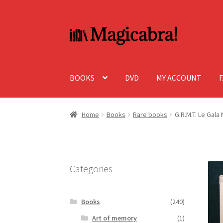
Skip
Skip
to
to
navigation
content
BOOKS
DVD
MY ACCOUNT
Home
Books
Rare books
G.R.M.T. Le Gala
Categories
Books
(240)
Art of memory
(1)