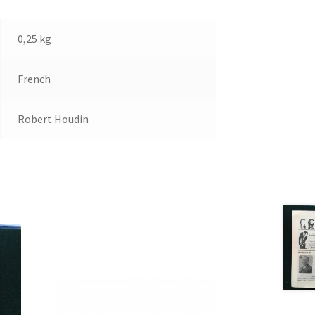
0,25 kg
French
Robert Houdin