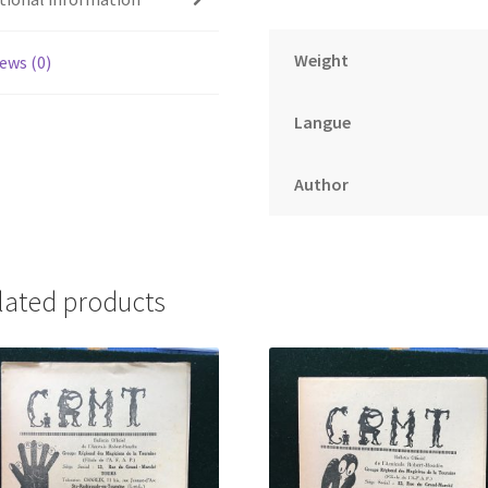
1946
quantity
Weight
ews (0)
Langue
Author
lated products