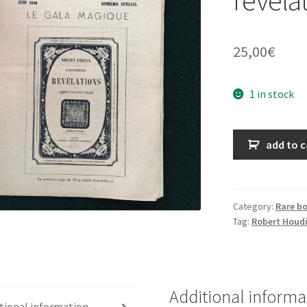
25,00
€
1 in stock
G.R.M.T.
add to c
Le
Gala
Magique
-
Category:
Rare b
Tag:
Robert Houd
Confidences
&
révélations
-
juin
Additional informa
tional information