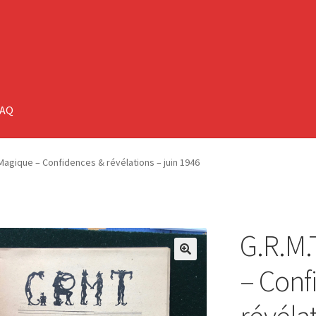
FAQ
 Magique – Confidences & révélations – juin 1946
G.R.M.
🔍
– Conf
révélat