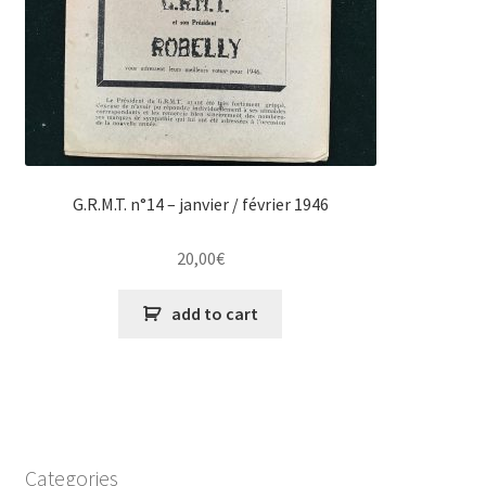
G.R.M.T. n°14 – janvier / février 1946
20,00
€
add to cart
Categories