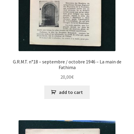
G.R.M.T. n°18 – septembre / octobre 1946 – La main de
Fathima
20,00
€
add to cart