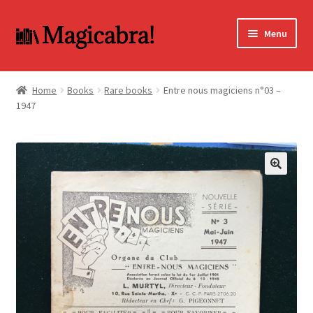
Skip
Skip
Menu
to
to
navigation
content
Expand
BOOKS
child
Home
Books
Rare books
Entre nous magiciens n°03 –
menu
1947
DVD
MY ACCOUNT
FAQ
🔍