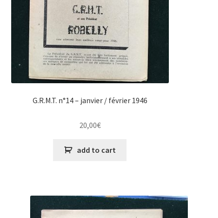
G.R.M.T. n°14 – janvier / février 1946
20,00
€
add to cart