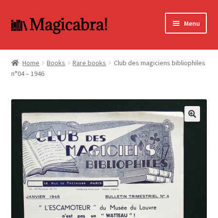
Skip
Skip
Menu
to
to
navigation
content
Expand
BOOKS
child
Home
Books
Rare books
Club des magiciens bibliophiles
menu
n°04 – 1946
DVD
MY ACCOUNT
FAQ
🔍